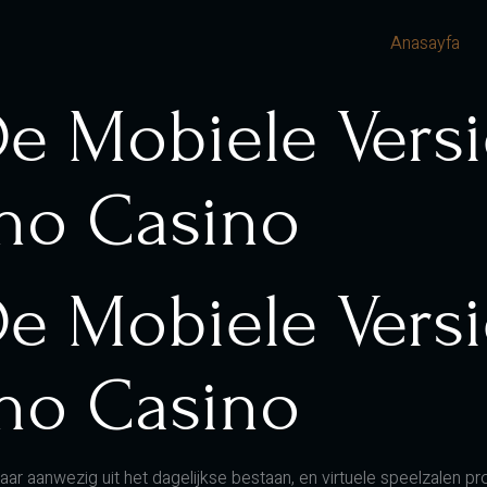
Anasayfa
De Mobiele Vers
no Casino
De Mobiele Vers
no Casino
 aanwezig uit het dagelijkse bestaan, en virtuele speelzalen prof