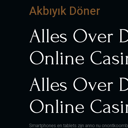
Akbıyık Döner
Alles Over 
Online Casi
Alles Over 
Online Casi
Smartphones en tablets zijn anno nu onontkoombaar