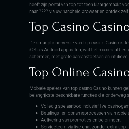
heeft zijn portal van top tot teen klaargemaakt 
naar ???? via uw handheld browser en ontdek zelf 
Top Casino Casino 
De smartphone-versie van top casino Casino is te
iOS als Android apparaten, wat het maximaal besc
schermen, met grote aanraaktoetsen en intutieve m
Top Online Casino
Mobiele spelers van top casino Casino kunnen geb
belangrijkste beschikbare functies die onderweg sp
Volledig spelaanbod inclusief live casinoga
Betalings- en opnameprocessen via mobiel
Activering van promoties en beloningen;
Serviceteam via live chat zonder extra app.