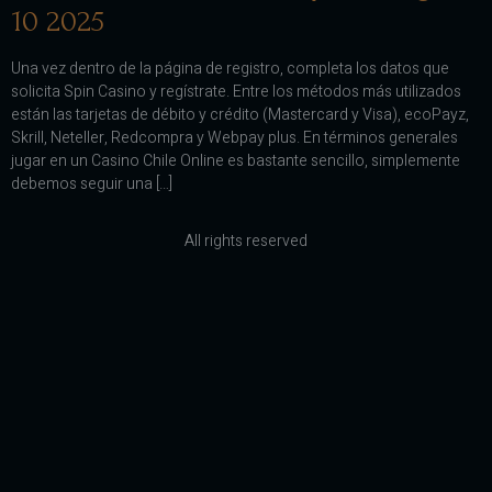
10 2025
Una vez dentro de la página de registro, completa los datos que
solicita Spin Casino y regístrate. Entre los métodos más utilizados
están las tarjetas de débito y crédito (Mastercard y Visa), ecoPayz,
Skrill, Neteller, Redcompra y Webpay plus. En términos generales
jugar en un Casino Chile Online es bastante sencillo, simplemente
debemos seguir una […]
All rights reserved