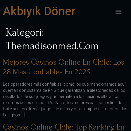
Akbıyık Döner
Kategori:
Themadisonmed.com
Mejores Casinos Online En Chile: Los
28 Más Confiables En 2025
Los operadores más confiables, como los que mencionamos aquí,
cuentan con sistema de RNG que garantizan la aleatoriedad de los
resultados de sus juegos y no permiten a los casinos alterar los
retornos de los mismos. Por tanto, los mejores casinos online de
Chile suelen ofrecer juegos de estas y otras empresas reconocidas.
Los giros […]
Casinos Online Chile: Top Ranking En