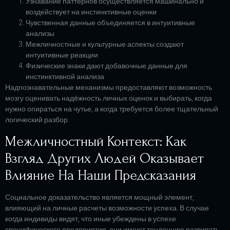
Узнавание паттернов осуществляется машинально и
воздействует на инстинктивные оценки
Чувственная данные объединяется в интуитивные
анализы
Межличностные и культурные аспекты создают
интуитивные реакции
Физические знаки дают добавочные данные для
инстинктивной анализа
Надпознавательные механизмы предоставляют возможность
мозгу оценивать надёжность личных оценок и выбирать, когда
нужно опираться на чутье, а когда требуется более тщательный
логический разбор.
Межличностный Контекст: Как
Взгляд Других Людей Оказывает
Влияние На Наши Предсказания
Социальное доказательство является мощный элемент,
влияющий на личные расчеты возможности успеха. В случае
когда индивиды видят, что иные убеждены в успехе
специфического предприятия, они имеют тенденцию развивать