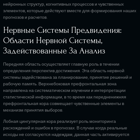
нейронных структур, когнитивных процессов и чувственных
элементов, которые действуют вместе для формирования наших
прогнозов и расчетов.
Нервные Системы Предвидения:
Области Нервной Системы,
Задействованные За Анализ
Передняя область осуществляет главную роль в течении
определения перспектив достижения. Эта область нервной
системы задействована за планирование, принятие решений и
рабочую память. Верхнебоковая префронтальная зона
направлена на систематическом изучении и интерпретации
статистической информации, в то время как передненижняя
префронтальная кора совмещает чувственные элементы в
механизм принятия выборов.
Лобная цингулярная кора реализует роль мониторинга
расхождений и ошибок в прогнозах. В случае когда реальные
исходы не согласуются надеждам, данная часть активируется