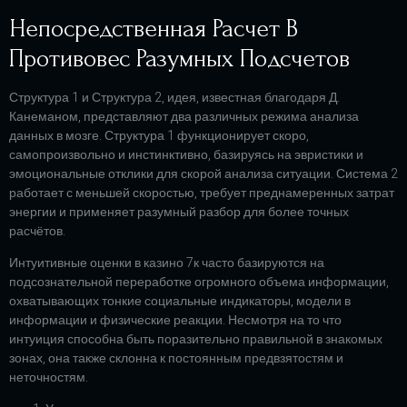
Непосредственная Расчет В
Противовес Разумных Подсчетов
Структура 1 и Структура 2, идея, известная благодаря Д.
Канеманом, представляют два различных режима анализа
данных в мозге. Структура 1 функционирует скоро,
самопроизвольно и инстинктивно, базируясь на эвристики и
эмоциональные отклики для скорой анализа ситуации. Система 2
работает с меньшей скоростью, требует преднамеренных затрат
энергии и применяет разумный разбор для более точных
расчётов.
Интуитивные оценки в казино 7к часто базируются на
подсознательной переработке огромного объема информации,
охватывающих тонкие социальные индикаторы, модели в
информации и физические реакции. Несмотря на то что
интуиция способна быть поразительно правильной в знакомых
зонах, она также склонна к постоянным предвзятостям и
неточностям.