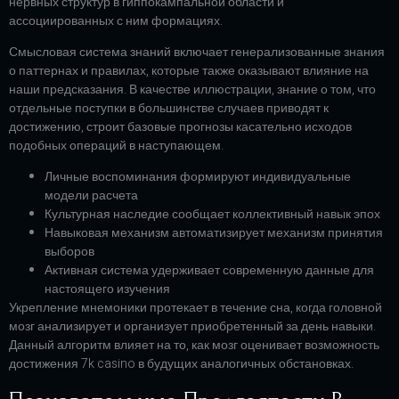
нервных структур в гиппокампальной области и
ассоциированных с ним формациях.
Смысловая система знаний включает генерализованные знания
о паттернах и правилах, которые также оказывают влияние на
наши предсказания. В качестве иллюстрации, знание о том, что
отдельные поступки в большинстве случаев приводят к
достижению, строит базовые прогнозы касательно исходов
подобных операций в наступающем.
Личные воспоминания формируют индивидуальные
модели расчета
Культурная наследие сообщает коллективный навык эпох
Навыковая механизм автоматизирует механизм принятия
выборов
Активная система удерживает современную данные для
настоящего изучения
Укрепление мнемоники протекает в течение сна, когда головной
мозг анализирует и организует приобретенный за день навыки.
Данный алгоритм влияет на то, как мозг оценивает возможность
достижения 7k casino в будущих аналогичных обстановках.