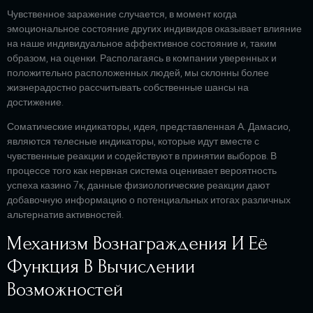
Чувственное заражение случается, в момент когда
эмоциональное состояние других индивидов оказывает влияние
на наше индивидуальное аффективное состояние и, таким
образом, на оценки. Располагаясь в компании уверенных и
положительно расположенных людей, мы склонны более
жизнерадостно рассчитывать собственные шансы на
достижение.
Соматические индикаторы, идея, представленная А. Дамасио,
являются телесные индикаторы, которые идут вместе с
чувственные реакции и содействуют в принятии выборов. В
процессе того как нервная система оценивает вероятность
успеха казино 7к, данные физиологические реакции дают
добавочную информацию о потенциальных итогах различных
альтернатив активностей.
Механизм Вознаграждения И Её
Функция В Вычислении
Возможностей