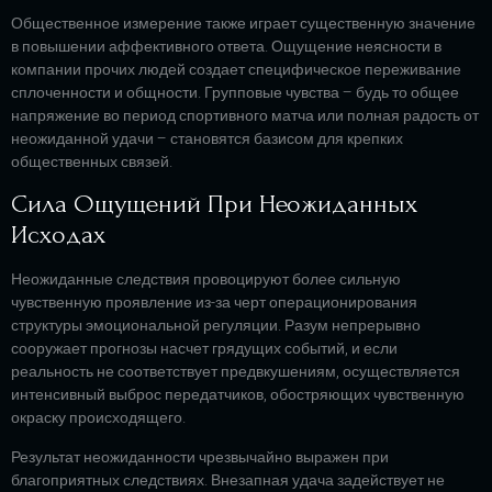
Общественное измерение также играет существенную значение
в повышении аффективного ответа. Ощущение неясности в
компании прочих людей создает специфическое переживание
сплоченности и общности. Групповые чувства – будь то общее
напряжение во период спортивного матча или полная радость от
неожиданной удачи – становятся базисом для крепких
общественных связей.
Сила Ощущений При Неожиданных
Исходах
Неожиданные следствия провоцируют более сильную
чувственную проявление из-за черт операционирования
структуры эмоциональной регуляции. Разум непрерывно
сооружает прогнозы насчет грядущих событий, и если
реальность не соответствует предвкушениям, осуществляется
интенсивный выброс передатчиков, обостряющих чувственную
окраску происходящего.
Результат неожиданности чрезвычайно выражен при
благоприятных следствиях. Внезапная удача задействует не