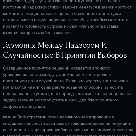
Ключево подчеркнуть, что склонность к угрозе не выступает
постоянной характеристикой и может меняться в зависимости от
моментов, эмоционального фона и жизненного этапа. Даже
осторожные по натуре индивиды способны в особых моментах
проявлять готовность к угрозе, исключительно когда ставки
кажутся им чрезвычайно важными.
Гармония Между Надзором И
Случайностью В Принятии Выборов
Совершенное принятие решений нуждается в тонкого
уравновешенности между устремлением к контролю и
признанием роли случайности. Люди, что чересчур интенсивно
полагаются на иллюзию регулирования, способны выносить
неоправданные угрозы, в то период как такие, кто переоценивает
задачу везения, могут упускать шансы для благоприятного
эффекта на результат.
казино Биф стратегии результативного навигирования в
ситуациях неясности охватывают совершенствование интуиции,
возможность скоро приспосабливаться к меняющимся моментам