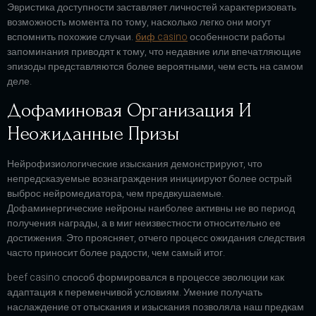
Эвристика доступности заставляет личностей характеризовать
возможность момента по тому, насколько легко они могут
вспомнить похожие случаи.
биф casino
особенности работы
запоминания приводят к тому, что недавние или впечатляющие
эпизоды представляются более вероятными, чем есть на самом
деле.
Дофаминовая Организация И
Неожиданные Призы
Нейрофизиологические изыскания демонстрируют, что
непредсказуемые вознаграждения инициируют более острый
выброс нейромедиатора, чем предвкушаемые.
Дофаминергические нейроны наиболее активны не во период
получения награды, а в миг неизвестности относительно ее
достижения. Это проясняет, отчего процесс ожидания следствия
часто приносит более радости, чем самый итог.
beef casino способ формировался в процессе эволюции как
адаптация к переменчивой условиям. Умение получать
наслаждение от отыскания и изыскания позволяла наш предкам