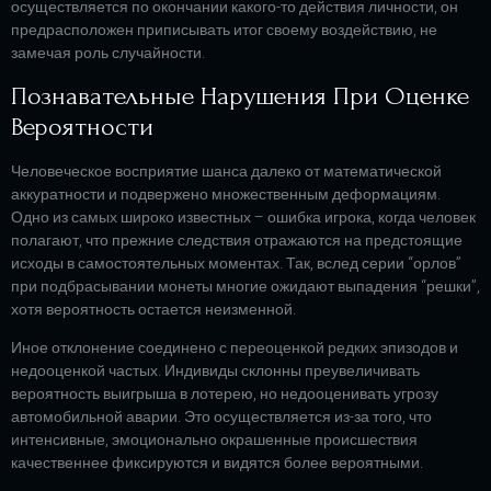
осуществляется по окончании какого-то действия личности, он
предрасположен приписывать итог своему воздействию, не
замечая роль случайности.
Познавательные Нарушения При Оценке
Вероятности
Человеческое восприятие шанса далеко от математической
аккуратности и подвержено множественным деформациям.
Одно из самых широко известных – ошибка игрока, когда человек
полагают, что прежние следствия отражаются на предстоящие
исходы в самостоятельных моментах. Так, вслед серии “орлов”
при подбрасывании монеты многие ожидают выпадения “решки”,
хотя вероятность остается неизменной.
Иное отклонение соединено с переоценкой редких эпизодов и
недооценкой частых. Индивиды склонны преувеличивать
вероятность выигрыша в лотерею, но недооценивать угрозу
автомобильной аварии. Это осуществляется из-за того, что
интенсивные, эмоционально окрашенные происшествия
качественнее фиксируются и видятся более вероятными.