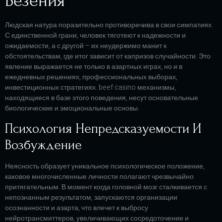
Везения
Людская натура поразительно противоречива в свои симпатиях.
С единственной грани, человек тяготеют к надежности и
ожидаемости, а с другой – их неудержимо манит к
обстоятельствам, где итог зависит от капризов случайности. Это
явление выражается не только в азартных играх, но и в
ежедневных решениях, профессиональных выборах,
инвестиционных стратегиях. beef casino механизмы,
находящиеся в базе этого поведения, несут основательные
биологические и эмоциональные основы.
Психология Непредсказуемости И
Возбуждение
Неясность образует уникальное психологическое положение,
каковое многочисленные личности полагают чрезвычайно
притягательным. В момент когда головной мозг сталкивается с
непознанным результатом, запускаются организации
осознанности и азарта, что влечет к выбросу
нейротрансмиттеров, увеличивающих сосредоточение и