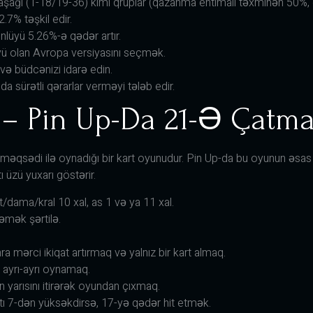
k/aşağı (1-18/19-36) kimi qruplar (qazanma ehtimalı təxminən 50%, 
2.7% təşkil edir.
tünlüyü 5.26%-ə qədər artır.
üyü olan Avropa versiyasını seçmək.
 və büdcənizi idarə edin.
da sürətli qərarlar verməyi tələb edir.
 – Pin Up-Da 21-Ə Çatma
əqsədi ilə oynadığı bir kart oyunudur. Pin Up-da bu oyunun əsas qa
ı üzü yuxarı göstərir.
t/dama/kral 10 xal, as 1 və ya 11 xal.
əmək şərtilə.
ra mərci ikiqat artırmaq və yalnız bir kart almaq.
və ayrı-ayrı oynamaq.
in yarısını itirərək oyundan çıxmaq.
kartı 7-dən yüksəkdirsə, 17-yə qədər hit etmək.