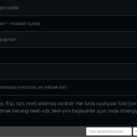
yni suitdə
kart – müxtəlif suitdə
ərdə kart
binasiya yoxdursa, ən yüksək kart
p, flop, turn, river) anlamaq vacibdir. Hər turda oyunçular fold (
tmək bacarığı tələb edir, lakin yeni başlayanlar üçün sadə strategiy