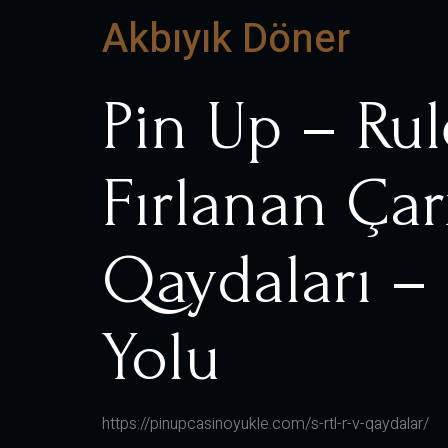
Akbıyık Döner
Pin Up – Ru
Fırlanan Çar
Qaydaları –
Yolu
https://pinupcasinoyukle.com/s-rtl-r-v-qaydalar/