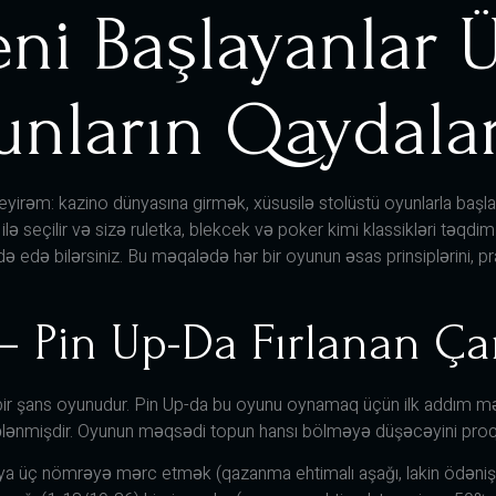
eni Başlayanlar 
unların Qaydalar
irəm: kazino dünyasına girmək, xüsusilə stolüstü oyunlarla başla
 ilə seçilir və sizə ruletka, blekcek və poker kimi klassikləri təqd
də edə bilərsiniz. Bu məqalədə hər bir oyunun əsas prinsiplərini, p
– Pin Up-Da Fırlanan Çar
n bir şans oyunudur. Pin Up-da bu oyunu oynamaq üçün ilk addım m
rələnmişdir. Oyunun məqsədi topun hansı bölməyə düşəcəyini proq
 ya üç nömrəyə mərc etmək (qazanma ehtimalı aşağı, lakin ödəniş