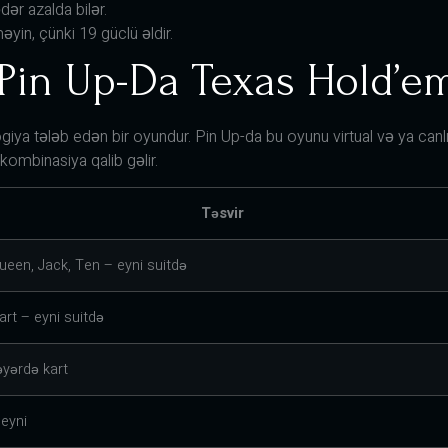
dər azalda bilər.
yin, çünki 19 güclü əldir.
 Pin Up-Da Texas Hold’e
a tələb edən bir oyundur. Pin Up-da bu oyunu virtual və ya canlı di
 kombinasiya qalib gəlir.
Təsvir
ueen, Jack, Ten – eyni suitdə
kart – eyni suitdə
əyərdə kart
 eyni