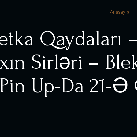
Anasayfa
letka Qaydaları 
xın Sirləri – Bl
 Pin Up-Da 21-Ə