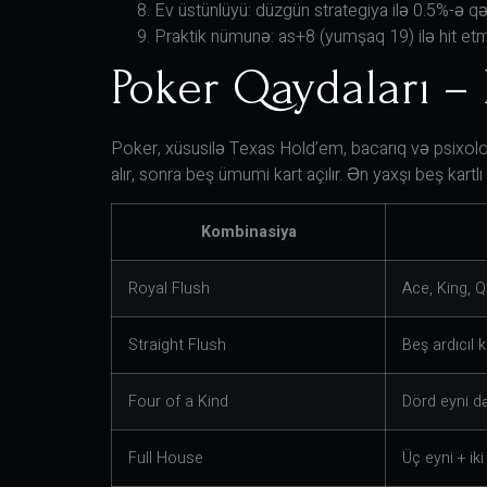
Ev üstünlüyü: düzgün strategiya ilə 0.5%-ə qə
Praktik nümunə: as+8 (yumşaq 19) ilə hit etmə
Poker Qaydaları –
Poker, xüsusilə Texas Hold’em, bacarıq və psixologiy
alır, sonra beş ümumi kart açılır. Ən yaxşı beş kartlı
Kombinasiya
Royal Flush
Ace, King, Q
Straight Flush
Beş ardıcıl 
Four of a Kind
Dörd eyni d
Full House
Üç eyni + iki