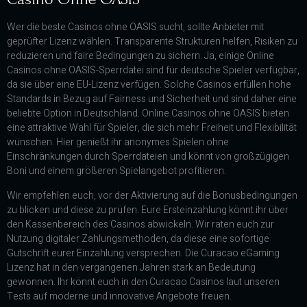
Wer die beste Casinos ohne OASIS sucht, sollte Anbieter mit
geprüfter Lizenz wählen. Transparente Strukturen helfen, Risiken zu
reduzieren und faire Bedingungen zu sichern. Ja, einige Online
Casinos ohne OASIS-Sperrdatei sind für deutsche Spieler verfügbar,
da sie über eine EU-Lizenz verfügen. Solche Casinos erfüllen hohe
Standards in Bezug auf Fairness und Sicherheit und sind daher eine
beliebte Option in Deutschland. Online Casinos ohne OASIS bieten
eine attraktive Wahl für Spieler, die sich mehr Freiheit und Flexibilität
wünschen. Hier genießt ihr anonymes Spielen ohne
Einschränkungen durch Sperrdateien und könnt von großzügigen
Boni und einem größeren Spielangebot profitieren.
Wir empfehlen euch, vor der Aktivierung auf die Bonusbedingungen
zu blicken und diese zu prüfen. Eure Ersteinzahlung könnt ihr über
den Kassenbereich des Casinos abwickeln. Wir raten euch zur
Nutzung digitaler Zahlungsmethoden, da diese eine sofortige
Gutschrift eurer Einzahlung versprechen. Die Curacao eGaming
Lizenz hat in den vergangenen Jahren stark an Bedeutung
gewonnen. Ihr könnt euch in den Curacao Casinos laut unseren
Tests auf moderne und innovative Angebote freuen.