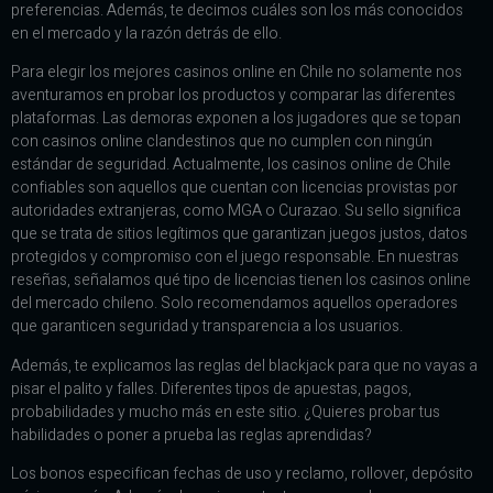
preferencias. Además, te decimos cuáles son los más conocidos
en el mercado y la razón detrás de ello.
Para elegir los mejores casinos online en Chile no solamente nos
aventuramos en probar los productos y comparar las diferentes
plataformas. Las demoras exponen a los jugadores que se topan
con casinos online clandestinos que no cumplen con ningún
estándar de seguridad. Actualmente, los casinos online de Chile
confiables son aquellos que cuentan con licencias provistas por
autoridades extranjeras, como MGA o Curazao. Su sello significa
que se trata de sitios legítimos que garantizan juegos justos, datos
protegidos y compromiso con el juego responsable. En nuestras
reseñas, señalamos qué tipo de licencias tienen los casinos online
del mercado chileno. Solo recomendamos aquellos operadores
que garanticen seguridad y transparencia a los usuarios.
Además, te explicamos las reglas del blackjack para que no vayas a
pisar el palito y falles. Diferentes tipos de apuestas, pagos,
probabilidades y mucho más en este sitio. ¿Quieres probar tus
habilidades o poner a prueba las reglas aprendidas?
Los bonos especifican fechas de uso y reclamo, rollover, depósito