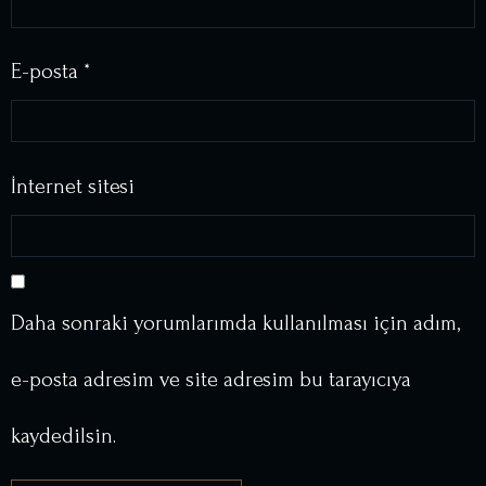
E-posta
*
İnternet sitesi
Daha sonraki yorumlarımda kullanılması için adım,
e-posta adresim ve site adresim bu tarayıcıya
kaydedilsin.