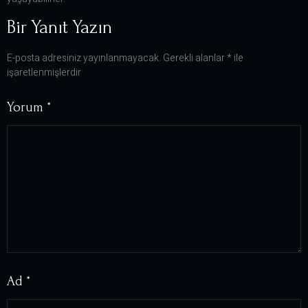
Bir Yanıt Yazın
E-posta adresiniz yayınlanmayacak.
Gerekli alanlar
*
ile
işaretlenmişlerdir
Yorum
*
Ad
*