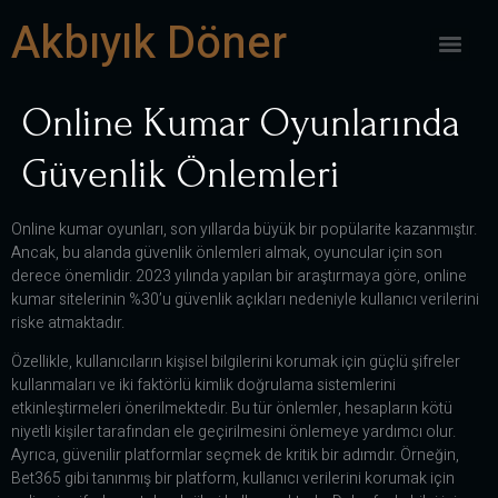
Akbıyık Döner
Online Kumar Oyunlarında
Güvenlik Önlemleri
Online kumar oyunları, son yıllarda büyük bir popülarite kazanmıştır.
Ancak, bu alanda güvenlik önlemleri almak, oyuncular için son
derece önemlidir. 2023 yılında yapılan bir araştırmaya göre, online
kumar sitelerinin %30’u güvenlik açıkları nedeniyle kullanıcı verilerini
riske atmaktadır.
Özellikle, kullanıcıların kişisel bilgilerini korumak için güçlü şifreler
kullanmaları ve iki faktörlü kimlik doğrulama sistemlerini
etkinleştirmeleri önerilmektedir. Bu tür önlemler, hesapların kötü
niyetli kişiler tarafından ele geçirilmesini önlemeye yardımcı olur.
Ayrıca, güvenilir platformlar seçmek de kritik bir adımdır. Örneğin,
Bet365 gibi tanınmış bir platform, kullanıcı verilerini korumak için