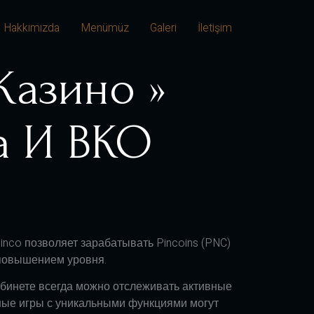
Hakkımızda
Menümüz
Galeri
İletişim
Казино »
а И ВКО
nco позволяет зарабатывать Pincoins (PNC)
 повышением уровня.
абинете всегда можно отслеживать активные
нные игры с уникальными функциями могут