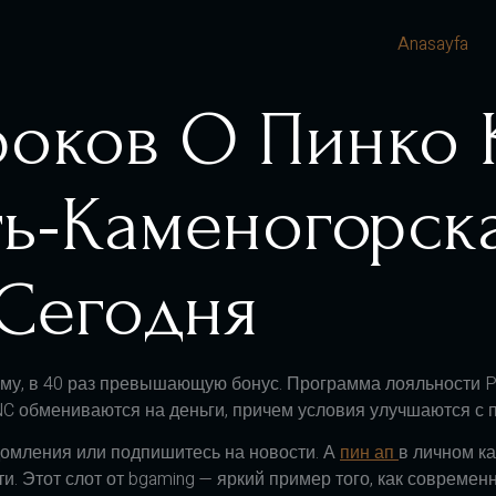
Anasayfa
оков О Пинко 
ть-Каменогорск
Сегодня
мму, в 40 раз превышающую бонус. Программа лояльности Pi
PNC обмениваются на деньги, причем условия улучшаются с
домления или подпишитесь на новости. А
пин ап
в личном к
и. Этот слот от bgaming — яркий пример того, как совреме