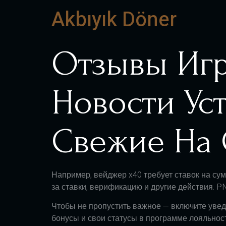
Akbıyık Döner
Отзывы Игр
Новости Ус
Свежие На 
Например, вейджер x40 требует ставок на су
за ставки, верификацию и другие действия. 
Чтобы не пропустить важное — включите уве
бонусы и свои статусы в программе лояльност