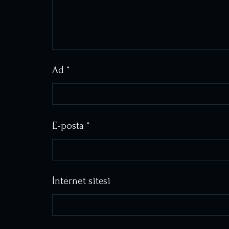
Ad
*
E-posta
*
İnternet sitesi