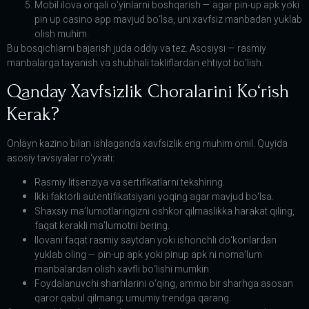
Mobil ilova orqali o‘yinlarni boshqarish — agar pin-up apk yoki
pin up casino app mavjud bo‘lsa, uni xavfsiz manbadan yuklab
olish muhim.
Bu bosqichlarni bajarish juda oddiy va tez. Asosiysi — rasmiy
manbalarga tayanish va shubhali takliflardan ehtiyot bo‘lish.
Qanday Xavfsizlik Choralarini Ko‘rish
Kerak?
Onlayn kazino bilan ishlaganda xavfsizlik eng muhim omil. Quyida
asosiy tavsiyalar ro‘yxati:
Rasmiy litsenziya va sertifikatlarni tekshiring.
Ikki faktorli autentifikatsiyani yoqing agar mavjud bo‘lsa.
Shaxsiy ma’lumotlaringizni oshkor qilmaslikka harakat qiling,
faqat kerakli ma’lumotni bering.
Ilovani faqat rasmiy saytdan yoki ishonchli do‘konlardan
yuklab oling — pin-up apk yoki pinup apk ni noma’lum
manbalardan olish xavfli bo‘lishi mumkin.
Foydalanuvchi sharhlarini o‘qing, ammo bir sharhga asosan
qaror qabul qilmang; umumiy trendga qarang.