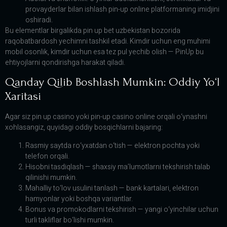
provayderlar bilan ishlash pin-up online platformaning imidjini
oshiradi.
Bu elementlar birgalikda pin up bet uzbekistan bozorida
raqobatbardosh yechimni tashkil etadi. Kimdir uchun eng muhimi
mobil osonlik, kimdir uchun esa tez pul yechib olish — PinUp bu
ehtiyojlarni qondirishga harakat qiladi.
Qanday Qilib Boshlash Mumkin: Oddiy Yo‘l
Xaritasi
Agar siz pin up casino yoki pin-up casino online orqali o‘ynashni
xohlasangiz, quyidagi oddiy bosqichlarni bajaring:
Rasmiy saytda ro‘yxatdan o‘tish — elektron pochta yoki
telefon orqali.
Hisobni tasdiqlash — shaxsiy ma’lumotlarni tekshirish talab
qilinishi mumkin.
Mahalliy to‘lov usulini tanlash — bank kartalari, elektron
hamyonlar yoki boshqa variantlar.
Bonus va promokodlarni tekshirish — yangi o‘yinchilar uchun
turli takliflar bo‘lishi mumkin.